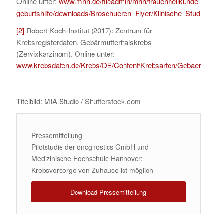
Online unter:
www.mhh.de/fileadmin/mhh/frauenheilkunde-
geburtshilfe/downloads/Broschueren_Flyer/Klinische_Studien.p
[2]
Robert Koch-Institut (2017): Zentrum für
Krebsregisterdaten. Gebärmutterhalskrebs
(Zervixkarzinom). Online unter:
www.krebsdaten.de/Krebs/DE/Content/Krebsarten/Gebaermutte
Titelbild: MIA Studio / Shutterstock.com
Pressemitteilung
Pilotstudie der oncgnostics GmbH und
Medizinische Hochschule Hannover:
Krebsvorsorge von Zuhause ist möglich
Download Pressemitteilung