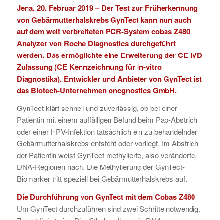
Jena, 20. Februar 2019 – Der Test zur Früherkennung
von Gebärmutterhalskrebs
GynTect
kann nun auch
auf dem weit verbreiteten
PCR-System cobas Z480
Analyzer
von Roche Diagnostics durchgeführt
werden. Das ermöglichte eine Erweiterung der CE IVD
Zulassung (CE Kennzeichnung für In-vitro
Diagnostika). Entwickler und Anbieter von GynTect ist
das Biotech-Unternehmen
oncgnostics GmbH
.
GynTect klärt schnell und zuverlässig, ob bei einer
Patientin mit einem auffälligen Befund beim Pap-Abstrich
oder einer HPV-Infektion tatsächlich ein zu behandelnder
Gebärmutterhalskrebs entsteht oder vorliegt. Im Abstrich
der Patientin weist GynTect methylierte, also veränderte,
DNA-Regionen nach. Die Methylierung der GynTect-
Biomarker tritt speziell bei Gebärmutterhalskrebs auf.
Die Durchführung von GynTect mit dem Cobas Z480
Um GynTect durchzuführen sind zwei Schritte notwendig.