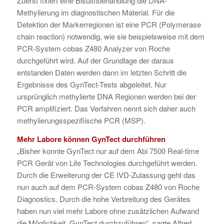
Zuerst fixiert eine Bisulfitbehandlung die DNA-
Methylierung im diagnostischen Material. Für die
Detektion der Markerregionen ist eine PCR (Polymerase
chain reaction) notwendig, wie sie beispielsweise mit dem
PCR-System cobas Z480 Analyzer von Roche
durchgeführt wird. Auf der Grundlage der daraus
entstanden Daten werden dann im letzten Schritt die
Ergebnisse des GynTect-Tests abgeleitet. Nur
ursprünglich methylierte DNA Regionen werden bei der
PCR amplifiziert. Das Verfahren nennt sich daher auch
methylierungsspezifiische PCR (MSP).
Mehr Labore können GynTect durchführen
„Bisher konnte GynTect nur auf dem Abi 7500 Real-time
PCR Gerät von Life Technologies durchgeführt werden.
Durch die Erweiterung der CE IVD-Zulassung geht das
nun auch auf dem PCR-System cobas Z480 von Roche
Diagnostics. Durch die hohe Verbreitung des Gerätes
haben nun viel mehr Labore ohne zusätzlichen Aufwand
die Möglichkeit, GynTect durchzuführen“, sagte Alfred