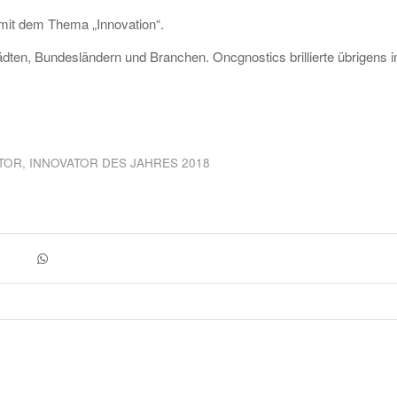
t mit dem Thema „Innovation“.
ten, Bundesländern und Branchen. Oncgnostics brillierte übrigens i
TOR
,
INNOVATOR DES JAHRES 2018