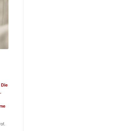
 Die
.
hme
of.