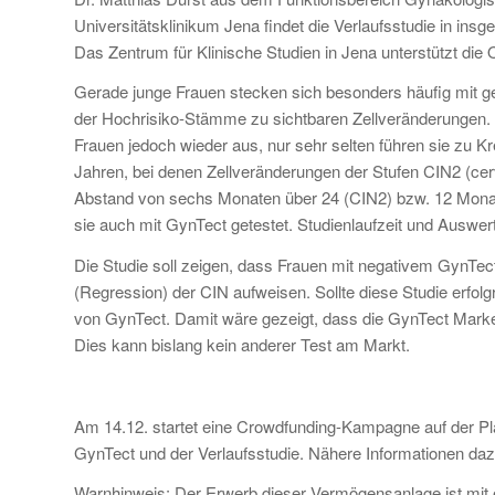
Universitätsklinikum Jena findet die Verlaufsstudie in in
Das Zentrum für Klinische Studien in Jena unterstützt die 
Gerade junge Frauen stecken sich besonders häufig mit geni
der Hochrisiko-Stämme zu sichtbaren Zellveränderungen. I
Frauen jedoch wieder aus, nur sehr selten führen sie zu K
Jahren, bei denen Zellveränderungen der Stufen CIN2 (cervi
Abstand von sechs Monaten über 24 (CIN2) bzw. 12 Monat
sie auch mit GynTect getestet. Studienlaufzeit und Auswer
Die Studie soll zeigen, dass Frauen mit negativem GynTe
(Regression) der CIN aufweisen. Sollte diese Studie erfolg
von GynTect. Damit wäre gezeigt, dass die GynTect Marke
Dies kann bislang kein anderer Test am Markt.
Am 14.12. startet eine Crowdfunding-Kampagne auf der Pl
GynTect und der Verlaufsstudie. Nähere Informationen daz
Warnhinweis: Der Erwerb dieser Vermögensanlage ist mit 