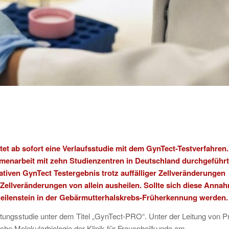
tet ab sofort eine Verlaufsstudie mit dem GynTect-Testverfahren.
menarbeit mit zehn Studienzentren in Deutschland durchgeführt
ativen GynTect Testergebnis trotz auffälliger Zellveränderungen
Zellveränderungen von allein ausheilen. Sollte sich diese Anna
Meilenstein in der Gebärmutterhalskrebs-Früherkennung werden.
ungsstudie unter dem Titel „GynTect-PRO“. Unter der Leitung von Pr
he Molekularbiologie der Klinik für Frauenheilkunde am