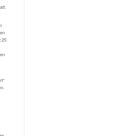
att.
em
gen
 <25
den
rt“
en.
des