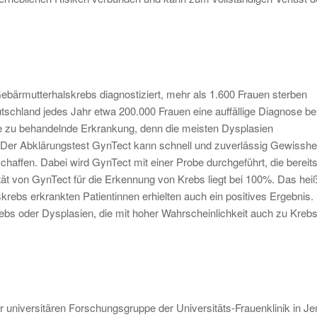
Gebärmutterhalskrebs diagnostiziert, mehr als 1.600 Frauen sterben
eutschland jedes Jahr etwa 200.000 Frauen eine auffällige Diagnose b
ne zu behandelnde Erkrankung, denn die meisten Dysplasien
k. Der Abklärungstest GynTect kann schnell und zuverlässig Gewisshe
affen. Dabei wird GynTect mit einer Probe durchgeführt, die bereits
ät von GynTect für die Erkennung von Krebs liegt bei 100%. Das hei
krebs erkrankten Patientinnen erhielten auch ein positives Ergebnis.
rebs oder Dysplasien, die mit hoher Wahrscheinlichkeit auch zu Kreb
universitären Forschungsgruppe der Universitäts-Frauenklinik in Je