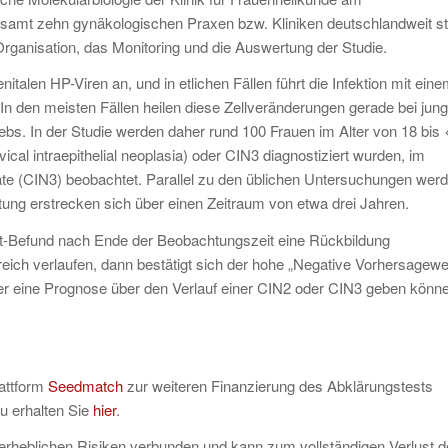
sgesamt zehn gynäkologischen Praxen bzw. Kliniken deutschlandweit st
Organisation, das Monitoring und die Auswertung der Studie.
talen HP-Viren an, und in etlichen Fällen führt die Infektion mit ein
n den meisten Fällen heilen diese Zellveränderungen gerade bei jun
rebs. In der Studie werden daher rund 100 Frauen im Alter von 18 bis
cal intraepithelial neoplasia) oder CIN3 diagnostiziert wurden, im
e (CIN3) beobachtet. Parallel zu den üblichen Untersuchungen wer
tung erstrecken sich über einen Zeitraum von etwa drei Jahren.
ct-Befund nach Ende der Beobachtungszeit eine Rückbildung
reich verlaufen, dann bestätigt sich der hohe „Negative Vorhersagewe
r eine Prognose über den Verlauf einer CIN2 oder CIN3 geben könn
attform
Seedmatch
zur weiteren Finanzierung des Abklärungstests
u erhalten Sie
hier
.
erheblichen Risiken verbunden und kann zum vollständigen Verlust 