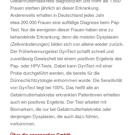
Gebärmutterhalskrebs diagnostiziert und mehr als 1.600
Frauen sterben jährlich an dieser Erkrankung.
Andererseits erhalten in Deutschland jedes Jahr
etwa 200.000 Frauen eine auffällige Diagnose beim Pap-
Test. Nur die wenigsten dieser Frauen haben eine zu
behandelnde Erkrankung, denn die meisten Dysplasien
(Zellveränderungen) bilden sich von alleine wieder zurück.
Der Früherkennungstest GynTect schafft schnell und
zuverlässig Gewissheit bei einem positiven Ergebnis des
Pap- oder HPV-Tests. Dabei kann GynTect mit einer
Probe durchgeführt werden, die bereits für die
Dünnschichtzytologie entnommen wurde. Die Sensitivität
von GynTect liegt bei 100%. Das heißt alle an
Gebärmutterhalskrebs erkrankten Patientinnen erhielten
auch ein positives Ergebnis. Der Test arbeitet mit
Biomarkern, die nur bei Gebärmutterhalskrebs oder
denjenigen Dysplasien, die auch dazu führen,
vorkommen.
Über die oncgnostics GmbH: