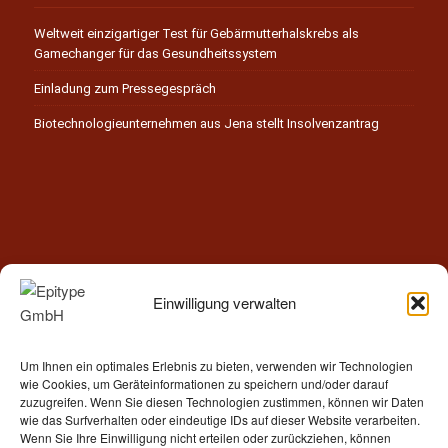
Weltweit einzigartiger Test für Gebärmutterhalskrebs als
Gamechanger für das Gesundheitssystem
Einladung zum Pressegespräch
Biotechnologieunternehmen aus Jena stellt Insolvenzantrag
Einwilligung verwalten
Kontakt
Um Ihnen ein optimales Erlebnis zu bieten, verwenden wir Technologien
Epitype GmbH
wie Cookies, um Geräteinformationen zu speichern und/oder darauf
Löbstedter Str. 41
zuzugreifen. Wenn Sie diesen Technologien zustimmen, können wir Daten
07749 Jena
wie das Surfverhalten oder eindeutige IDs auf dieser Website verarbeiten.
Wenn Sie Ihre Einwilligung nicht erteilen oder zurückziehen, können
Germany