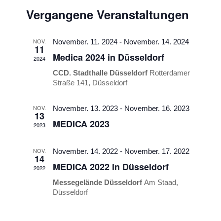
Suche
Datum
Navigati
Vergangene Veranstaltungen
und
wählen.
Ansichten,
NOV.
Navigation
November. 11. 2024
-
November. 14. 2024
11
Medica 2024 in Düsseldorf
2024
CCD. Stadthalle Düsseldorf
Rotterdamer
Straße 141, Düsseldorf
NOV.
November. 13. 2023
-
November. 16. 2023
13
MEDICA 2023
2023
NOV.
November. 14. 2022
-
November. 17. 2022
14
MEDICA 2022 in Düsseldorf
2022
Messegelände Düsseldorf
Am Staad,
Düsseldorf