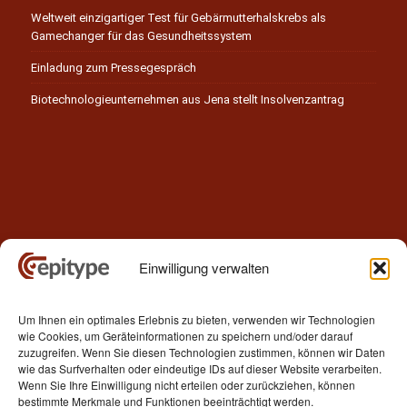
Weltweit einzigartiger Test für Gebärmutterhalskrebs als
Gamechanger für das Gesundheitssystem
Einladung zum Pressegespräch
Biotechnologieunternehmen aus Jena stellt Insolvenzantrag
Einwilligung verwalten
Kontakt
Um Ihnen ein optimales Erlebnis zu bieten, verwenden wir Technologien
Epitype GmbH
wie Cookies, um Geräteinformationen zu speichern und/oder darauf
Löbstedter Str. 41
zuzugreifen. Wenn Sie diesen Technologien zustimmen, können wir Daten
07749 Jena
wie das Surfverhalten oder eindeutige IDs auf dieser Website verarbeiten.
Wenn Sie Ihre Einwilligung nicht erteilen oder zurückziehen, können
Germany
bestimmte Merkmale und Funktionen beeinträchtigt werden.