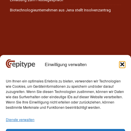
Biotechnologieunternehmen aus Jena stellt Insolvenzantrag
Einwilligung verwalten
Kontakt
Um Ihnen ein optimales Erlebnis zu bieten, verwenden wir Technologien
Epitype GmbH
wie Cookies, um Geräteinformationen zu speichern und/oder darauf
Löbstedter Str. 41
zuzugreifen. Wenn Sie diesen Technologien zustimmen, können wir Daten
07749 Jena
wie das Surfverhalten oder eindeutige IDs auf dieser Website verarbeiten.
Wenn Sie Ihre Einwilligung nicht erteilen oder zurückziehen, können
Germany
bestimmte Merkmale und Funktionen beeinträchtigt werden.
Telefon: +49 (0)3641 5548500
Dienste verwalten
E- Mail:
contact[at]epitype.de
Internet:
www.epitype.de