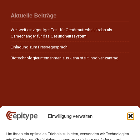
Aktuelle Beiträge
Weltweit einzigartiger Test für Gebärmutterhalskrebs als
Gamechanger für das Gesundheitssystem
Einladung zum Pressegespräch
Biotechnologieunternehmen aus Jena stellt Insolvenzantrag
Einwilligung verwalten
Kontakt
Um Ihnen ein optimales Erlebnis zu bieten, verwenden wir Technologien
Epitype GmbH
wie Cookies, um Geräteinformationen zu speichern und/oder darauf