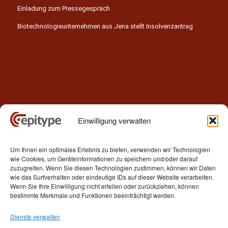
Einladung zum Pressegespräch
Biotechnologieunternehmen aus Jena stellt Insolvenzantrag
Einwilligung verwalten
Kontakt
Um Ihnen ein optimales Erlebnis zu bieten, verwenden wir Technologien
Epitype GmbH
wie Cookies, um Geräteinformationen zu speichern und/oder darauf
Löbstedter Str. 41
zuzugreifen. Wenn Sie diesen Technologien zustimmen, können wir Daten
07749 Jena
wie das Surfverhalten oder eindeutige IDs auf dieser Website verarbeiten.
Wenn Sie Ihre Einwilligung nicht erteilen oder zurückziehen, können
Germany
bestimmte Merkmale und Funktionen beeinträchtigt werden.
Telefon: +49 (0)3641 5548500
Dienste verwalten
E- Mail:
contact[at]epitype.de