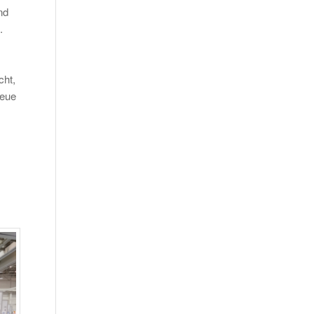
nd
.
cht,
neue