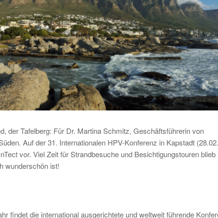
d, der Tafelberg: Für Dr. Martina Schmitz, Geschäftsführerin von
 Süden. Auf der 31. Internationalen HPV-Konferenz in Kapstadt (28.02.
Tect vor. Viel Zeit für Strandbesuche und Besichtigungstouren blieb
ich wunderschön ist!
hr findet die international ausgerichtete und weltweit führende Konfe