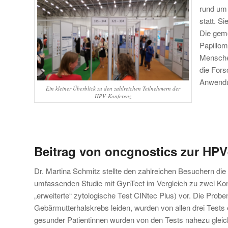
rund um
statt. S
Die geme
Papillom
Mensche
die Fors
Anwendun
Ein kleiner Überblick zu den zahlreichen Teilnehmern der
HPV-Konferenz
Beitrag von oncgnostics zur HP
Dr. Martina Schmitz stellte den zahlreichen Besuchern die
umfassenden Studie mit GynTect im Vergleich zu zwei K
„erweiterte“ zytologische Test CINtec Plus) vor. Die Probe
Gebärmutterhalskrebs leiden, wurden von allen drei Tests 
gesunder Patientinnen wurden von den Tests nahezu gleic