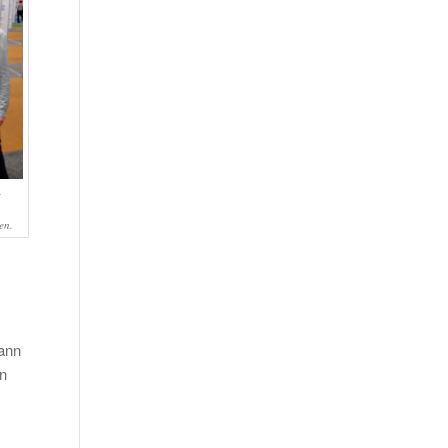
en.
kann
en