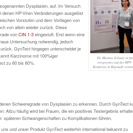
 sogenannten Dysplasien, auf. Im Versuch
bei denen HP-Viren Veränderungen ausgelöst
 zwischen Vorstufen und dem Vorliegen von
och von allein wieder zurück. Diese
grade von
CIN 1-3
eingestuft. Erst wenn eine
enaue Untersuchung notwendig, jedoch
zurück. GynTect hingegen unterscheidet je
kennt Karzinome mit 100%iger
Dr. Martina Schmitz ist für
ect zu 60 bis 80%.
oncgnostics auf der HPV-
Konferenz in Kapstadt vertret
chiedenen Schweregrade von Dysplasien zu erkennen. Durch GynTect 
Allzu häufig wird bei Frauen, die ein positives Testergebnis erhalt
bei späteren Schwangerschaften zu Komplikationen führen.
, uns und unser Produkt GynTect weiterhin international bekannt zu