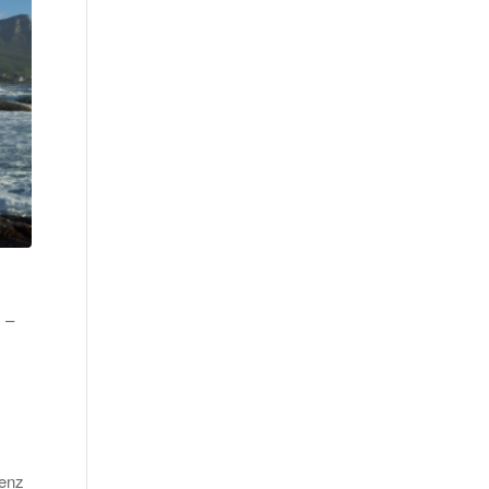
 –
renz