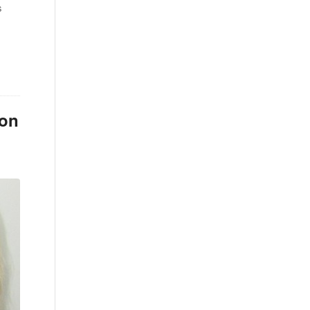
s
bon