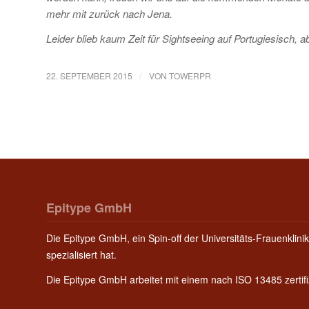
mehr mit zurück nach Jena.
Leider blieb kaum Zeit für Sightseeing auf Portugiesisch, 
/
22. SEPTEMBER 2015
VON
TOWERPR
Epitype GmbH
Die Epitype GmbH, ein Spin-off der Universitäts-Frauenklinik
spezialisiert hat.
Die Epitype GmbH arbeitet mit einem nach ISO 13485 zerti