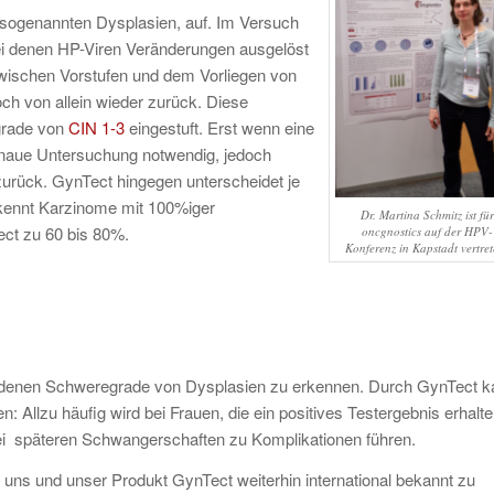
 sogenannten Dysplasien, auf. Im Versuch
bei denen HP-Viren Veränderungen ausgelöst
 zwischen Vorstufen und dem Vorliegen von
och von allein wieder zurück. Diese
grade von
CIN 1-3
eingestuft. Erst wenn eine
enaue Untersuchung notwendig, jedoch
zurück. GynTect hingegen unterscheidet je
kennt Karzinome mit 100%iger
Dr. Martina Schmitz ist für
ect zu 60 bis 80%.
oncgnostics auf der HPV-
Konferenz in Kapstadt vertret
chiedenen Schweregrade von Dysplasien zu erkennen. Durch GynTect 
Allzu häufig wird bei Frauen, die ein positives Testergebnis erhalt
bei späteren Schwangerschaften zu Komplikationen führen.
, uns und unser Produkt GynTect weiterhin international bekannt zu