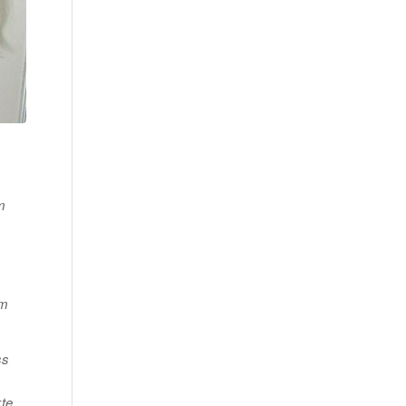
m
im
ss
kte