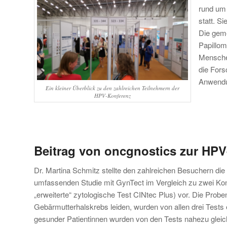
rund um
statt. S
Die geme
Papillom
Mensche
die Fors
Anwendun
Ein kleiner Überblick zu den zahlreichen Teilnehmern der
HPV-Konferenz
Beitrag von oncgnostics zur HP
Dr. Martina Schmitz stellte den zahlreichen Besuchern die
umfassenden Studie mit GynTect im Vergleich zu zwei K
„erweiterte“ zytologische Test CINtec Plus) vor. Die Probe
Gebärmutterhalskrebs leiden, wurden von allen drei Tests 
gesunder Patientinnen wurden von den Tests nahezu gleic