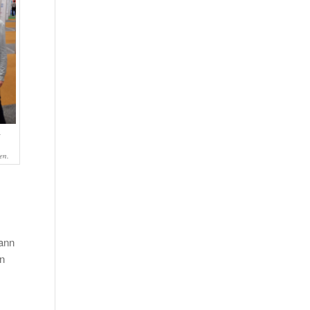
en.
kann
en