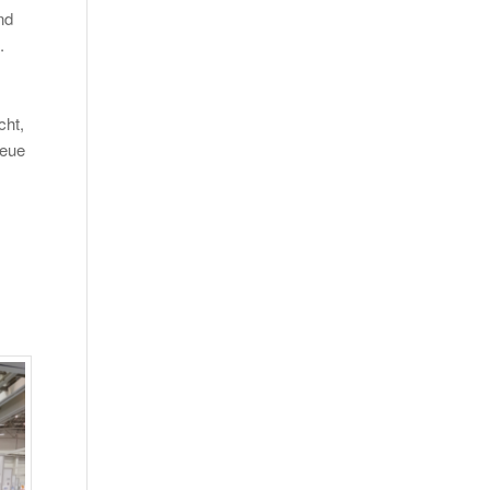
nd
.
cht,
neue