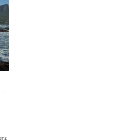
 –
renz