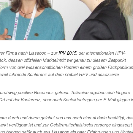
er Firma nach Lissabon – zur
IPV 2015
,
der internationalen HPV-
äck, dessen offiziellen Markteintritt wir genau zu diesem Zeitpunkt
n Form von drei wissenschaftlichen Postern einem großen Fachpubliku
tweit führende Konferenz auf dem Gebiet HPV und assoziierte
.
 durchweg positive Resonanz gefreut. Teilweise ergaben sich längere
rt auf der Konferenz, aber auch Kontaktanfragen per E-Mail gingen 
eam durch und durch gelohnt und uns noch einmal darin bestätigt, da
arkt verfügbar ist und zur Gebärmutterhalskrebsvorsorge eingesetzt
d bringen dafür auch aus Lissabon ein paar Erfahrungen und Konta