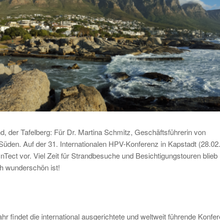
d, der Tafelberg: Für Dr. Martina Schmitz, Geschäftsführerin von
 Süden. Auf der 31. Internationalen HPV-Konferenz in Kapstadt (28.02.
Tect vor. Viel Zeit für Strandbesuche und Besichtigungstouren blieb
ich wunderschön ist!
hr findet die international ausgerichtete und weltweit führende Konfe