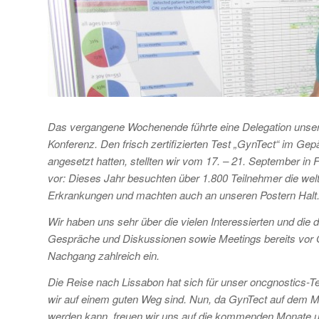
Das vergangene Wochenende führte eine Delegation unser
Konferenz.
Den frisch zertifizierten Test „GynTect“ im Gep
angesetzt hatten, stellten wir vom 17. – 21. September i
vor: Dieses Jahr besuchten über 1.800 Teilnehmer die wel
Erkrankungen und machten auch an unseren Postern Halt
Wir haben uns sehr über die vielen Interessierten und die
Gespräche und Diskussionen sowie Meetings bereits vor O
Nachgang zahlreich ein.
Die Reise nach Lissabon hat sich für unser oncgnostics-T
wir auf einem guten Weg sind. Nun, da GynTect auf dem M
werden kann, freuen wir uns auf die kommenden Monate un