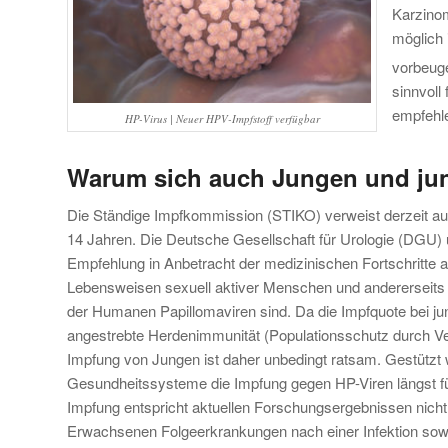
Karzinom
möglich 
vorbeug
sinnvoll
empfehl
HP-Virus | Neuer HPV-Impfstoff verfügbar
Warum sich auch Jungen und jun
Die Ständige Impfkommission (STIKO) verweist derzeit au
14 Jahren. Die Deutsche Gesellschaft für Urologie (DGU
Empfehlung in Anbetracht der medizinischen Fortschritte al
Lebensweisen sexuell aktiver Menschen und andererseits 
der Humanen Papillomaviren sind. Da die Impfquote bei ju
angestrebte Herdenimmunität (Populationsschutz durch Ver
Impfung von Jungen ist daher unbedingt ratsam. Gestützt 
Gesundheitssysteme die Impfung gegen HP-Viren längst fü
Impfung entspricht aktuellen Forschungsergebnissen nich
Erwachsenen Folgeerkrankungen nach einer Infektion sowie