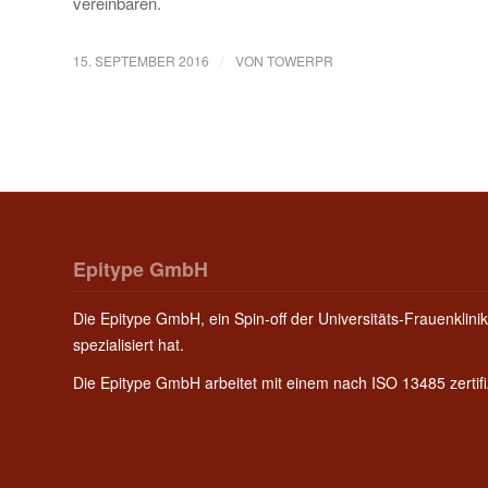
vereinbaren.
/
15. SEPTEMBER 2016
VON
TOWERPR
Epitype GmbH
Die Epitype GmbH, ein Spin-off der Universitäts-Frauenklinik
spezialisiert hat.
Die Epitype GmbH arbeitet mit einem nach ISO 13485 zerti