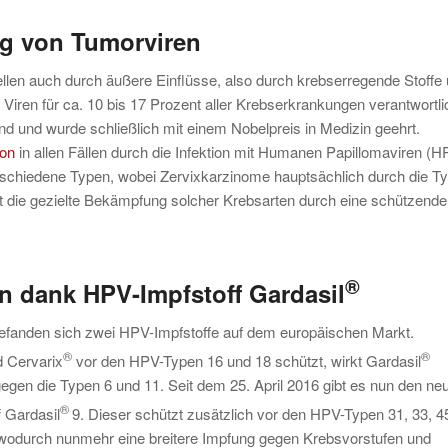
ng von Tumorviren
ellen auch durch äußere Einflüsse, also durch krebserregende Stoffe
iren für ca. 10 bis 17 Prozent aller Krebserkrankungen verantwortli
nd wurde schließlich mit einem Nobelpreis in Medizin geehrt.
ion
in allen Fällen durch die Infektion mit Humanen Papillomaviren (H
verschiedene Typen, wobei Zervixkarzinome hauptsächlich durch die T
t die gezielte Bekämpfung solcher Krebsarten durch eine schützende
®
n dank HPV-Impfstoff Gardasil
efanden sich zwei HPV-Impfstoffe auf dem europäischen Markt.
®
®
 Cervarix
vor den HPV-Typen 16 und 18 schützt, wirkt Gardasil
gen die Typen 6 und 11. Seit dem 25. April 2016 gibt es nun den ne
®
f Gardasil
9. Dieser schützt zusätzlich vor den HPV-Typen 31, 33, 4
wodurch nunmehr eine breitere Impfung gegen Krebsvorstufen und