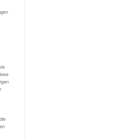
ngen
bis
iese
tigen
r
die
nen