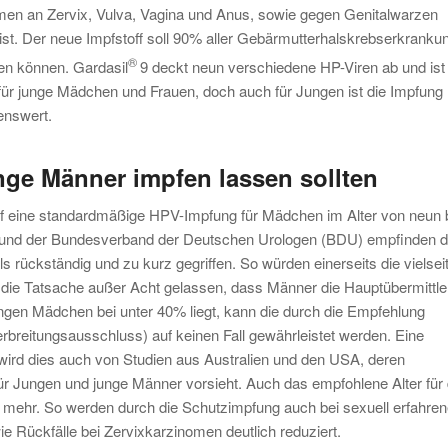
en an Zervix, Vulva, Vagina und Anus, sowie gegen Genitalwarzen
ist. Der neue Impfstoff soll 90% aller Gebärmutterhalskrebserkranku
®
en können. Gardasil
9 deckt neun verschiedene HP-Viren ab und ist
 für junge Mädchen und Frauen, doch auch für Jungen ist die Impfung
enswert.
ge Männer impfen lassen sollten
f eine standardmäßige HPV-Impfung für Mädchen im Alter von neun 
) und der Bundesverband der Deutschen Urologen (BDU) empfinden d
s rückständig und zu kurz gegriffen. So würden einerseits die vielsei
die Tatsache außer Acht gelassen, dass Männer die Hauptübermittle
ngen Mädchen bei unter 40% liegt, kann die durch die Empfehlung
breitungsausschluss) auf keinen Fall gewährleistet werden. Eine
wird dies auch von Studien aus Australien und den USA, deren
r Jungen und junge Männer vorsieht. Auch das empfohlene Alter für 
t mehr. So werden durch die Schutzimpfung auch bei sexuell erfahre
 Rückfälle bei Zervixkarzinomen deutlich reduziert.