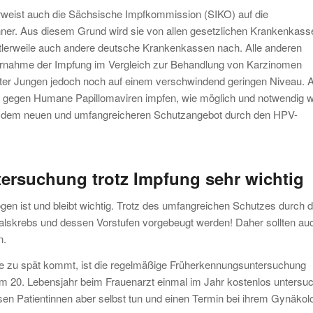
ist auch die Sächsische Impfkommission (SIKO) auf die
er. Aus diesem Grund wird sie von allen gesetzlichen Krankenkass
lerweile auch andere deutsche Krankenkassen nach. Alle anderen
ernahme der Impfung im Vergleich zur Behandlung von Karzinomen
impfter Jungen jedoch noch auf einem verschwindend geringen Niveau. 
n gegen Humane Papillomaviren impfen, wie möglich und notwendig w
mit dem neuen und umfangreicheren Schutzangebot durch den HPV-
rsuchung trotz Impfung sehr wichtig
n ist und bleibt wichtig. Trotz des umfangreichen Schutzes durch d
halskrebs und dessen Vorstufen vorgebeugt werden! Daher sollten au
n.
me zu spät kommt, ist die regelmäßige Früherkennungsuntersuchung
em 20. Lebensjahr beim Frauenarzt einmal im Jahr kostenlos untersu
ssen Patientinnen aber selbst tun und einen Termin bei ihrem Gynäko