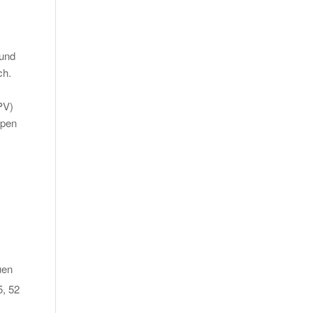
 und
ch.
PV)
ypen
uen
5, 52