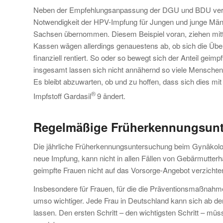
Neben der Empfehlungsanpassung der DGU und BDU verwe
Notwendigkeit der HPV-Impfung für Jungen und junge Männ
Sachsen übernommen. Diesem Beispiel voran, ziehen mitt
Kassen wägen allerdings genauestens ab, ob sich die Üb
finanziell rentiert. So oder so bewegt sich der Anteil ge
insgesamt lassen sich nicht annähernd so viele Mensche
Es bleibt abzuwarten, ob und zu hoffen, dass sich dies 
®
Impfstoff Gardasil
9 ändert.
Regelmäßige Früherkennungsunte
Die jährliche Früherkennungsuntersuchung beim Gynäkologe
neue Impfung, kann nicht in allen Fällen von Gebärmutter
geimpfte Frauen nicht auf das Vorsorge-Angebot verzichte
Insbesondere für Frauen, für die die Präventionsmaßnah
umso wichtiger. Jede Frau in Deutschland kann sich ab d
lassen. Den ersten Schritt – den wichtigsten Schritt – mü