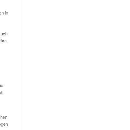
en in
Auch
äre.
ie
ch
chen
logen