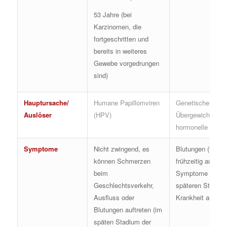
53 Jahre (bei
Karzinomen, die
fortgeschritten und
bereits in weiteres
Gewebe vorgedrungen
sind)
Hauptursache/
Humane Papillomviren
Genetische Fakto
Auslöser
(HPV)
Übergewicht, Dia
hormonelle Störu
Symptome
Nicht zwingend, es
Blutungen (treten
können Schmerzen
frühzeitig auf), we
beim
Symptome treten 
Geschlechtsverkehr,
späteren Stadien
Ausfluss oder
Krankheit auf
Blutungen auftreten (im
späten Stadium der