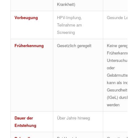
Krankheit)
Vorbeugung
HPV-Impfung,
Gesunde Lebens
Teilnahme am
Screening
Früherkennung
Gesetzlich geregelt
Keine geregelte
Früherkennung,
Untersuchung (Ult
oder
Gebärmutterspieg
kann als individue
Gesundheitsleist
(IGeL) durchgefüh
werden
Dauer der
Über Jahre hinweg
Entstehung