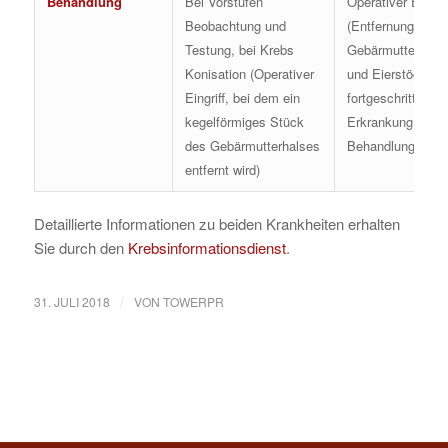
Behandlung
Bei Vorstufen
Operativer Eingrif
Beobachtung und
(Entfernung der
Testung, bei Krebs
Gebärmutter, der 
Konisation (Operativer
und Eierstöcke), 
Eingriff, bei dem ein
fortgeschrittener
kegelförmiges Stück
Erkrankung ergä
des Gebärmutterhalses
Behandlungen
entfernt wird)
Detaillierte Informationen zu beiden Krankheiten erhalten
Sie durch den
Krebsinformationsdienst
.
/
31. JULI 2018
VON
TOWERPR