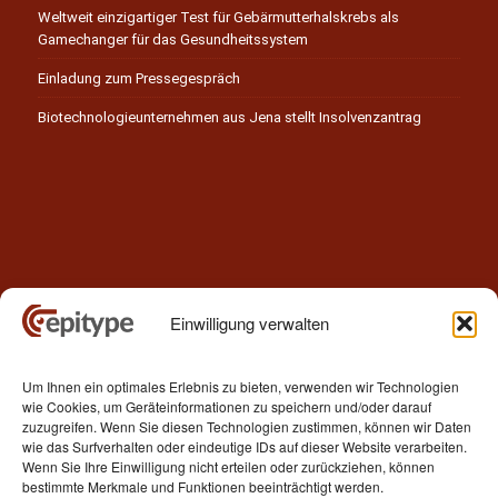
Weltweit einzigartiger Test für Gebärmutterhalskrebs als
Gamechanger für das Gesundheitssystem
Einladung zum Pressegespräch
Biotechnologieunternehmen aus Jena stellt Insolvenzantrag
Einwilligung verwalten
Kontakt
Um Ihnen ein optimales Erlebnis zu bieten, verwenden wir Technologien
Epitype GmbH
wie Cookies, um Geräteinformationen zu speichern und/oder darauf
Löbstedter Str. 41
zuzugreifen. Wenn Sie diesen Technologien zustimmen, können wir Daten
07749 Jena
wie das Surfverhalten oder eindeutige IDs auf dieser Website verarbeiten.
Wenn Sie Ihre Einwilligung nicht erteilen oder zurückziehen, können
Germany
bestimmte Merkmale und Funktionen beeinträchtigt werden.