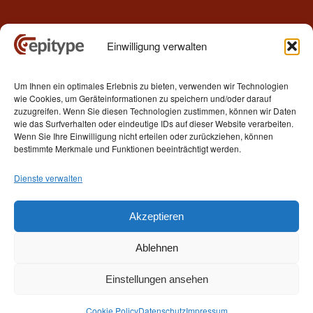
Einwilligung verwalten
Kontakt
Um Ihnen ein optimales Erlebnis zu bieten, verwenden wir Technologien
Epitype GmbH
wie Cookies, um Geräteinformationen zu speichern und/oder darauf
Löbstedter Str. 41
zuzugreifen. Wenn Sie diesen Technologien zustimmen, können wir Daten
07749 Jena
wie das Surfverhalten oder eindeutige IDs auf dieser Website verarbeiten.
Wenn Sie Ihre Einwilligung nicht erteilen oder zurückziehen, können
Germany
bestimmte Merkmale und Funktionen beeinträchtigt werden.
Telefon: +49 (0)3641 5548500
Dienste verwalten
E- Mail:
contact[at]epitype.de
Internet:
www.epitype.de
Akzeptieren
Ablehnen
Einstellungen ansehen
© 2015 - 2025 Epitype GmbH Jena Germany
Cookie Policy
Datenschutz
Impressum
Start
Kontaktaufnahme
Impressum
Datenschutz