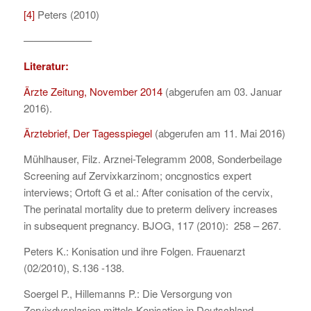
[4]
Peters (2010)
——————–
Literatur:
Ärzte Zeitung, November 2014
(abgerufen am 03. Januar
2016).
Ärztebrief, Der Tagesspiegel
(abgerufen am 11. Mai 2016)
Mühlhauser, Filz. Arznei-Telegramm 2008, Sonderbeilage
Screening auf Zervixkarzinom; oncgnostics expert
interviews; Ortoft G et al.: After conisation of the cervix,
The perinatal mortality due to preterm delivery increases
in subsequent pregnancy. BJOG, 117 (2010): 258 – 267.
Peters K.: Konisation und ihre Folgen. Frauenarzt
(02/2010), S.136 -138.
Soergel P., Hillemanns P.: Die Versorgung von
Zervixdysplasien mittels Konisation in Deutschland.