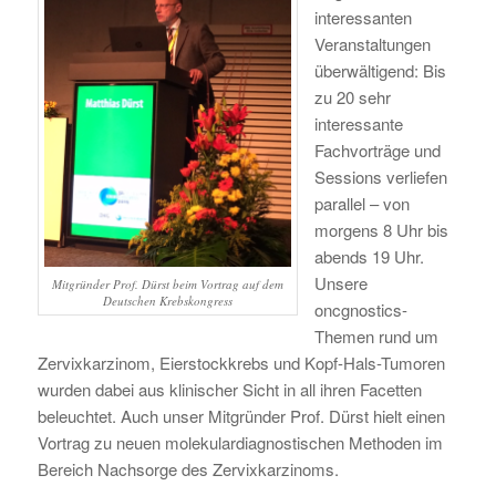
interessanten
Veranstaltungen
überwältigend: Bis
zu 20 sehr
interessante
Fachvorträge und
Sessions verliefen
parallel – von
morgens 8 Uhr bis
abends 19 Uhr.
Unsere
Mitgründer Prof. Dürst beim Vortrag auf dem
Deutschen Krebskongress
oncgnostics-
Themen rund um
Zervixkarzinom, Eierstockkrebs und Kopf-Hals-Tumoren
wurden dabei aus klinischer Sicht in all ihren Facetten
beleuchtet. Auch unser Mitgründer Prof. Dürst hielt einen
Vortrag zu neuen molekulardiagnostischen Methoden im
Bereich Nachsorge des Zervixkarzinoms.