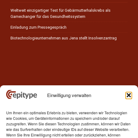
Weltweit einzigartiger Test für Gebärmutterhalskrebs als
Gamechanger für das Gesundheitssystem
Einladung zum Pressegespräch
Biotechnologieunternehmen aus Jena stellt Insolvenzantrag
Einwilligung verwalten
Kontakt
Um Ihnen ein optimales Erlebnis zu bieten, verwenden wir Technologien
Epitype GmbH
wie Cookies, um Geräteinformationen zu speichern und/oder darauf
Löbstedter Str. 41
zuzugreifen. Wenn Sie diesen Technologien zustimmen, können wir Daten
07749 Jena
wie das Surfverhalten oder eindeutige IDs auf dieser Website verarbeiten.
Wenn Sie Ihre Einwilligung nicht erteilen oder zurückziehen, können
Germany