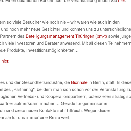
. Einen detaillierten Bericht über die Veranstaltung finden Sie
hier
.
ern so viele Besucher wie noch nie – wir waren wie auch in den
te und noch mehr neue Gesichter und konnten uns zu unterschiedlich
 Partnern des
Beteiligungsmanagement Thüringen (bm-t)
sowie junge
 viele Investoren und Berater anwesend. Mit all diesen Teilnehmer
eue Produkte, Investitionsmöglichkeiten…
e
hier
.
ces und der Gesundheitsindustrie, die
Bionnale
in Berlin, statt. In die
il des „Partnering“, bei dem man sich schon vor der Veranstaltung z
glichen Vertriebs- und Kooperationspartnern, potenziellen strategis
werkpartner aufmerksam machen… Gerade für gemeinsame
h sind diese neuen Kontakte sehr hilfreich. Wegen dieser
nnale für uns immer eine Reise wert.