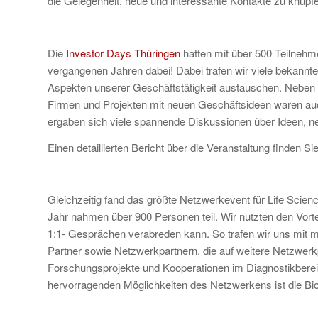
die Gelegenheit, neue und interessante Kontakte zu knüpfen
Die
Investor Days Thüringen
hatten mit über 500 Teilnehm
vergangenen Jahren dabei! Dabei trafen wir viele bekann
Aspekten unserer Geschäftstätigkeit austauschen. Neben
Firmen und Projekten mit neuen Geschäftsideen waren auch
ergaben sich viele spannende Diskussionen über Ideen, n
Einen detaillierten Bericht über die Veranstaltung finden Si
Gleichzeitig fand das größte Netzwerkevent für Life Scien
Jahr nahmen über 900 Personen teil. Wir nutzten den Vorte
1:1- Gesprächen verabreden kann. So trafen wir uns mit mö
Partner sowie Netzwerkpartnern, die auf weitere Netz
Forschungsprojekte und Kooperationen im Diagnostikbereic
hervorragenden Möglichkeiten des Netzwerkens ist die Bio