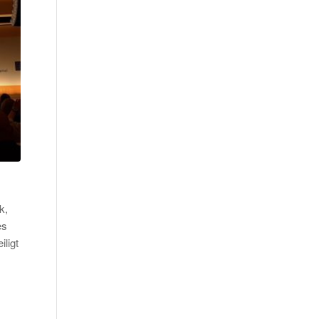
k,
es
iligt