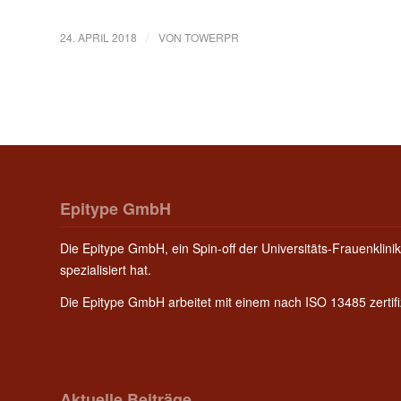
/
24. APRIL 2018
VON
TOWERPR
Epitype GmbH
Die Epitype GmbH, ein Spin-off der Universitäts-Frauenklinik
spezialisiert hat.
Die Epitype GmbH arbeitet mit einem nach ISO 13485 zerti
Aktuelle Beiträge