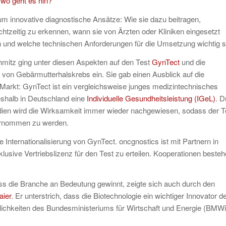
 wo geht es hin?
“
um innovative diagnostische Ansätze: Wie sie dazu beitragen,
chtzeitig zu erkennen, wann sie von Ärzten oder Kliniken eingesetzt
und welche technischen Anforderungen für die Umsetzung wichtig s
hmitz ging unter diesen Aspekten auf den Test
GynTect
und die
von Gebärmutterhalskrebs ein. Sie gab einen Ausblick auf die
 Markt: GynTect ist ein vergleichsweise junges medizintechnisches
shalb in Deutschland eine
Individuelle Gesundheitsleistung (IGeL)
. D
dien wird die Wirksamkeit immer wieder nachgewiesen, sodass der T
ernommen zu werden.
e Internationalisierung von GynTect. oncgnostics ist mit Partnern in
usive Vertriebslizenz für den Test zu erteilen. Kooperationen beste
s die Branche an Bedeutung gewinnt, zeigte sich auch durch den
aier
. Er unterstrich, dass die Biotechnologie ein wichtiger Innovator d
öglichkeiten des Bundesministeriums für Wirtschaft und Energie (BMWi