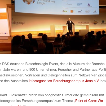
sind DAS deutsche Biotechnologie-Event, das alle Akteure der Branche
m Jahr waren rund 900 Unternehmer, Forscher und Partner aus Politi
umsdiskussionen, Vorträgen und Gelegenheiten zum Netzwerken gibt 
ied des Ausstellers
infectognostics-Forschungscampus Jena e.V.
bete
hmitz, Geschäftsführerin von oncgnostics, referierte gemeinsam mit
infectognostics Forschungscampus‘ zum Thema „
Point-of-Care: Wo