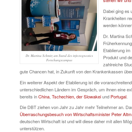
stehen wir und
Dabei ging es 
Krankheiten re
werden können 
Dr. Martina Sc
Früherkennung 
Etablierung im
Dr. Martina Schmitz am Stand des infectognostics
Produkt und de
Forschungscampus
zahlreiche Stu
gute Chancen hat, in Zukunft von den Krankenkassen üb
Ein weiterer Aspekt der Etablierung ist die voranschreitend
unterschiedlichen Ländern im Gespräch, um ihnen eine exkl
bereits in
China
,
Tschechien, der Slowakei
und
Portugal
.
Die DBT ziehen von Jahr zu Jahr mehr Teilnehmer an. Das
Überraschungsbesuch von Wirtschaftsminister Peter Altm
deutschen Wirtschaft ist und will diese daher mit allen M
unterstützen.