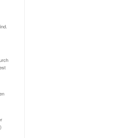
ind.
urch
est
hen
er
)