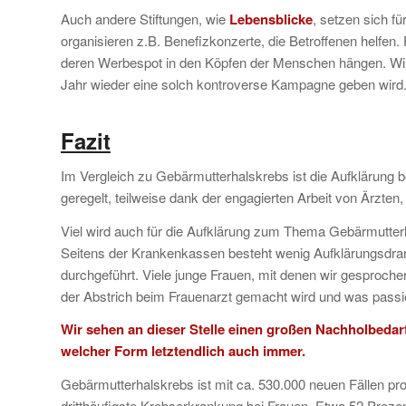
Auch andere Stiftungen, wie
Lebensblicke
, setzen sich f
organisieren z.B. Benefizkonzerte, die Betroffenen helfen.
deren Werbespot in den Köpfen der Menschen hängen. W
Jahr wieder eine solch kontroverse Kampagne geben wird
Fazit
Im Vergleich zu Gebärmutterhalskrebs ist die Aufklärung b
geregelt, teilweise dank der engagierten Arbeit von Ärzten
Viel wird auch für die Aufklärung zum Thema Gebärmutterh
Seitens der Krankenkassen besteht wenig Aufklärungsdra
durchgeführt. Viele junge Frauen, mit denen wir gesprochen
der Abstrich beim Frauenarzt gemacht wird und was passiert
Wir sehen an dieser Stelle einen großen Nachholbedarf
welcher Form letztendlich auch immer.
Gebärmutterhalskrebs ist mit ca. 530.000 neuen Fällen pro
dritthäufigste Krebserkrankung bei Frauen. Etwa 52 Proze