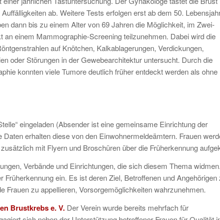
t einer jährlichen Tastuntersuchung. Der Gynäkologe tastet die Brust
 Auffälligkeiten ab. Weitere Tests erfolgen erst ab dem 50. Lebensjahr
en dann bis zu einem Alter von 69 Jahren die Möglichkeit, im Zwei-
t an einem Mammographie-Screening teilzunehmen. Dabei wird die
Röntgenstrahlen auf Knötchen, Kalkablagerungen, Verdickungen,
n oder Störungen in der Gewebearchitektur untersucht. Durch die
ie konnten viele Tumore deutlich früher entdeckt werden als ohne
elle“ eingeladen (Absender ist eine gemeinsame Einrichtung der
e Daten erhalten diese von den Einwohnermeldeämtern. Frauen werd
 zusätzlich mit Flyern und Broschüren über die Früherkennung aufgek
Stiftungen, Verbände und Einrichtungen, die sich diesem Thema widmen
r Früherkennung ein. Es ist deren Ziel, Betroffenen und Angehörigen
nde Frauen zu appellieren, Vorsorgemöglichkeiten wahrzunehmen.
n Brustkrebs e. V
.
Der Verein wurde bereits mehrfach für
iert sich neben der Unterstützung betroffener Frauen für Qualität i