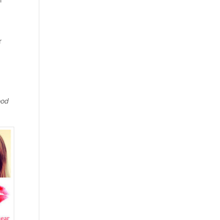
r
ood