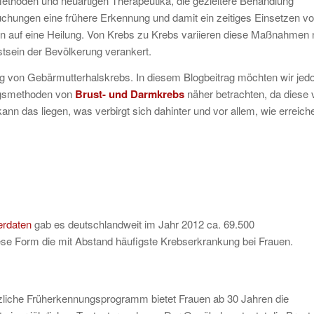
Methoden und neuartigen Therapeutika, die gezieltere Behandlung
hungen eine frühere Erkennung und damit ein zeitiges Einsetzen v
auf eine Heilung. Von Krebs zu Krebs variieren diese Maßnahmen n
tsein der Bevölkerung verankert.
ng von Gebärmutterhalskrebs. In diesem Blogbeitrag möchten wir jed
ngsmethoden von
Brust- und Darmkrebs
näher betrachten, da diese v
nn das liegen, was verbirgt sich dahinter und vor allem, wie erreich
erdaten
gab es deutschlandweit im Jahr 2012 ca. 69.500
ese Form die mit Abstand häufigste Krebserkrankung bei Frauen.
liche Früherkennungsprogramm bietet Frauen ab 30 Jahren die