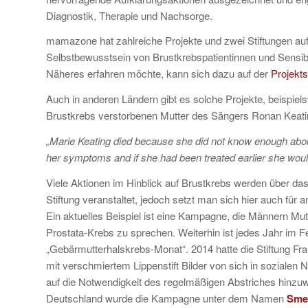
Diagnostik, Therapie und Nachsorge.
mamazone hat zahlreiche Projekte und zwei Stiftungen au
Selbstbewusstsein von Brustkrebspatientinnen und Sensibil
Näheres erfahren möchte, kann sich dazu auf der
Projekts
Auch in anderen Ländern gibt es solche Projekte, beispiel
Brustkrebs verstorbenen Mutter des Sängers Ronan Keati
„Marie Keating died because she did not know enough about
her symptoms and if she had been treated earlier she woul
Viele Aktionen im Hinblick auf Brustkrebs werden über da
Stiftung veranstaltet, jedoch setzt man sich hier auch für 
Ein aktuelles Beispiel ist eine Kampagne, die Männern Mut
Prostata-Krebs zu sprechen. Weiterhin ist jedes Jahr im 
„Gebärmutterhalskrebs-Monat“. 2014 hatte die Stiftung Fr
mit verschmiertem Lippenstift Bilder von sich in sozialen 
auf die Notwendigkeit des regelmäßigen Abstriches hinzuw
Deutschland wurde die Kampagne unter dem Namen
Sme