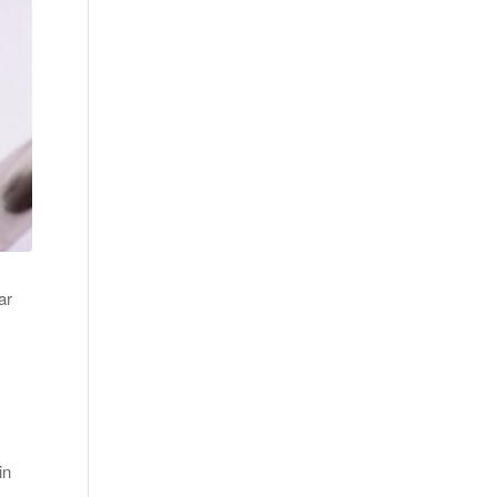
ar
in