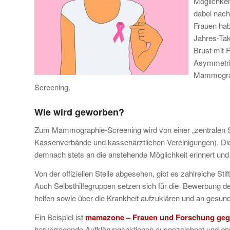
Möglichkei
dabei nach
Frauen hab
Jahres-Tak
Brust mit 
Asymmetrie
Mammograph
Screening.
Wie wird geworben?
Zum Mammographie-Screening wird von einer „zentralen St
Kassenverbände und kassenärztlichen Vereinigungen). Di
demnach stets an die anstehende Möglichkeit erinnert und
Von der offiziellen Stelle abgesehen, gibt es zahlreiche 
Auch Selbsthilfegruppen setzen sich für die Bewerbung de
helfen sowie über die Krankheit aufzuklären und an gesu
Ein Beispiel ist
mamazone – Frauen und Forschung gege
hervorragende Aufklärungsaktionen ausgezeichnet und engag