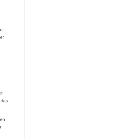
ie
ber
rt
 das
ren
m