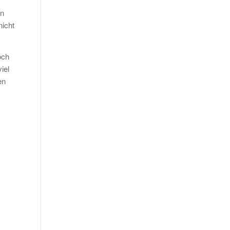
on
icht
och
iel
en