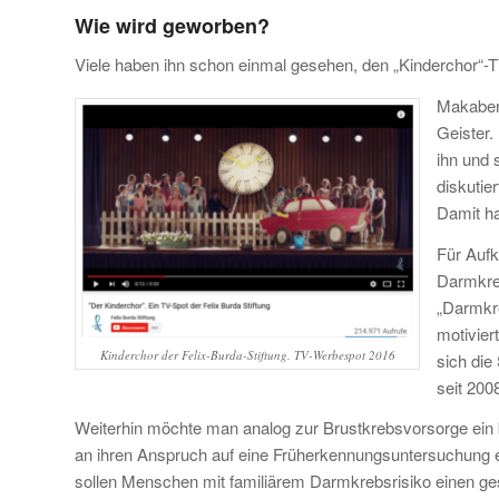
Wie wird geworben?
Viele haben ihn schon einmal gesehen, den „Kinderchor“-T
Makaber 
Geister.
ihn und 
diskutier
Damit hat
Für Aufk
Darmkreb
„Darmkr
motivier
Kinderchor der Felix-Burda-Stiftung. TV-Werbespot 2016
sich die
seit 200
Weiterhin möchte man analog zur Brustkrebsvorsorge ein 
an ihren Anspruch auf eine Früherkennungsuntersuchung 
sollen Menschen mit familiärem Darmkrebsrisiko einen ge