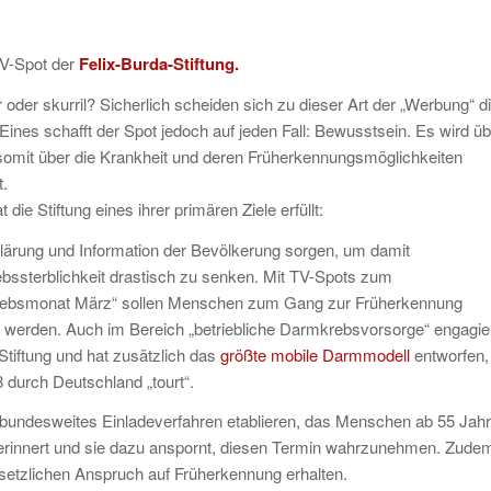
V-Spot der
Felix-Burda-Stiftung
.
oder skurril? Sicherlich scheiden sich zu dieser Art der „Werbung“ d
 Eines schafft der Spot jedoch auf jeden Fall: Bewusstsein. Es wird ü
somit über die Krankheit und deren Früherkennungsmöglichkeiten
t.
 die Stiftung eines ihrer primären Ziele erfüllt:
lärung und Information der Bevölkerung sorgen, um damit
ssterblichkeit drastisch zu senken. Mit TV-Spots zum
ebsmonat März“ sollen Menschen zum Gang zur Früherkennung
t werden. Auch im Bereich „betriebliche Darmkrebsvorsorge“ engagie
 Stiftung und hat zusätzlich das
größte mobile Darmmodell
entworfen,
8 durch Deutschland „tourt“.
bundesweites Einladeverfahren etablieren, das Menschen ab 55 Jah
erinnert und sie dazu anspornt, diesen Termin wahrzunehmen. Zude
setzlichen Anspruch auf Früherkennung erhalten.