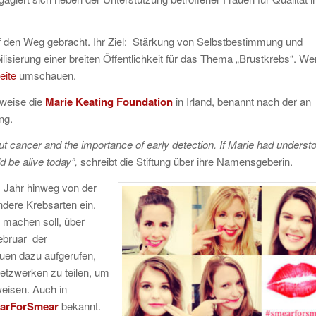
f den Weg gebracht. Ihr Ziel: Stärkung von Selbstbestimmung und
isierung einer breiten Öffentlichkeit für das Thema „Brustkrebs“. We
eite
umschauen.
sweise die
Marie Keating Foundation
in Irland, benannt nach der an
ng.
 cancer and the importance of early detection. If Marie had underst
d be alive today”,
schreibt die Stiftung über ihre Namensgeberin.
s Jahr hinweg von der
andere Krebsarten ein.
 machen soll, über
Februar der
auen dazu aufgerufen,
Netzwerken zu teilen, um
eisen. Auch in
arForSmear
bekannt.