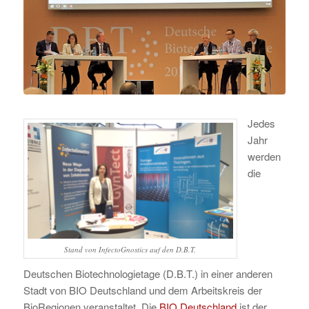
Jedes
Jahr
werden
die
Stand von InfectoGnostics auf den D.B.T.
Deutschen Biotechnologietage (D.B.T.) in einer anderen
Stadt von BIO Deutschland und dem Arbeitskreis der
BioRegionen veranstaltet. Die
BIO Deutschland
ist der