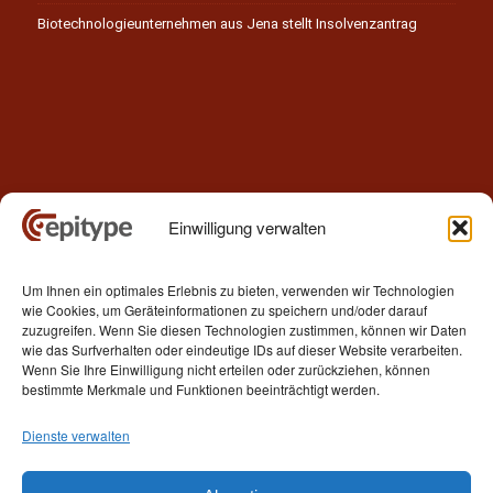
Biotechnologieunternehmen aus Jena stellt Insolvenzantrag
Einwilligung verwalten
Kontakt
Um Ihnen ein optimales Erlebnis zu bieten, verwenden wir Technologien
Epitype GmbH
wie Cookies, um Geräteinformationen zu speichern und/oder darauf
Löbstedter Str. 41
zuzugreifen. Wenn Sie diesen Technologien zustimmen, können wir Daten
07749 Jena
wie das Surfverhalten oder eindeutige IDs auf dieser Website verarbeiten.
Wenn Sie Ihre Einwilligung nicht erteilen oder zurückziehen, können
Germany
bestimmte Merkmale und Funktionen beeinträchtigt werden.
Telefon: +49 (0)3641 5548500
Dienste verwalten
E- Mail:
contact[at]epitype.de
Internet:
www.epitype.de