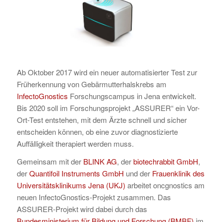
Ab Oktober 2017 wird ein neuer automatisierter Test zur
Früherkennung von Gebärmutterhalskrebs am
InfectoGnostics
Forschungscampus in Jena entwickelt.
Bis 2020 soll im Forschungsprojekt „ASSURER“ ein Vor-
Ort-Test entstehen, mit dem Ärzte schnell und sicher
entscheiden können, ob eine zuvor diagnostizierte
Auffälligkeit therapiert werden muss.
Gemeinsam mit der
BLINK AG
, der
biotechrabbit GmbH
,
der
Quantifoil Instruments GmbH
und der
Frauenklinik des
Universitätsklinikums Jena (UKJ)
arbeitet oncgnostics am
neuen InfectoGnostics-Projekt zusammen. Das
ASSURER-Projekt wird dabei durch das
Bundesministerium für Bildung und Forschung (BMBF)
im