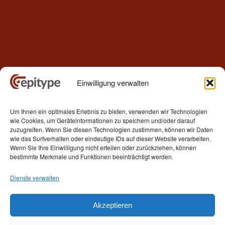
Einwilligung verwalten
Kontakt
Um Ihnen ein optimales Erlebnis zu bieten, verwenden wir Technologien
Epitype GmbH
wie Cookies, um Geräteinformationen zu speichern und/oder darauf
Löbstedter Str. 41
zuzugreifen. Wenn Sie diesen Technologien zustimmen, können wir Daten
07749 Jena
wie das Surfverhalten oder eindeutige IDs auf dieser Website verarbeiten.
Wenn Sie Ihre Einwilligung nicht erteilen oder zurückziehen, können
Germany
bestimmte Merkmale und Funktionen beeinträchtigt werden.
Telefon: +49 (0)3641 5548500
Dienste verwalten
E- Mail:
contact[at]epitype.de
Internet:
www.epitype.de
Akzeptieren