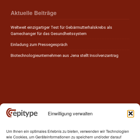
Aktuelle Beiträge
Weltweit einzigartiger Test für Gebärmutterhalskrebs als
Gamechanger für das Gesundheitssystem
Einladung zum Pressegespräch
Biotechnologieunternehmen aus Jena stellt Insolvenzantrag
Einwilligung verwalten
Kontakt
Um Ihnen ein optimales Erlebnis zu bieten, verwenden wir Technologien
Epitype GmbH
wie Cookies, um Geräteinformationen zu speichern und/oder darauf
Löbstedter Str. 41