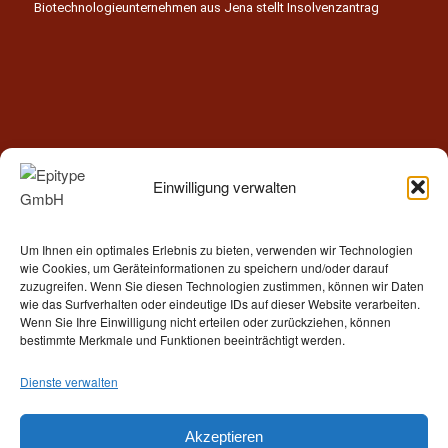
Biotechnologieunternehmen aus Jena stellt Insolvenzantrag
Einwilligung verwalten
Kontakt
Um Ihnen ein optimales Erlebnis zu bieten, verwenden wir Technologien
Epitype GmbH
wie Cookies, um Geräteinformationen zu speichern und/oder darauf
Löbstedter Str. 41
zuzugreifen. Wenn Sie diesen Technologien zustimmen, können wir Daten
07749 Jena
wie das Surfverhalten oder eindeutige IDs auf dieser Website verarbeiten.
Wenn Sie Ihre Einwilligung nicht erteilen oder zurückziehen, können
Germany
bestimmte Merkmale und Funktionen beeinträchtigt werden.
Telefon: +49 (0)3641 5548500
Dienste verwalten
E- Mail:
contact[at]epitype.de
Internet:
www.epitype.de
Akzeptieren