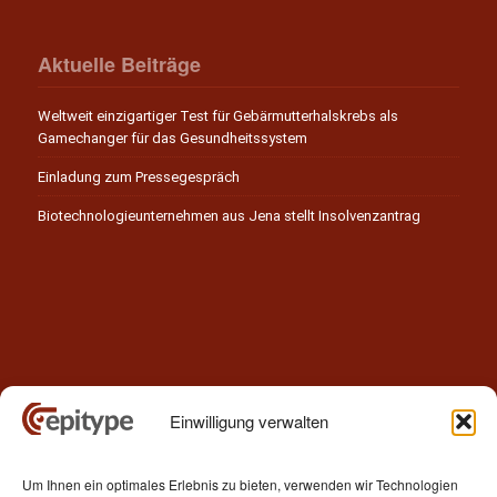
Aktuelle Beiträge
Weltweit einzigartiger Test für Gebärmutterhalskrebs als
Gamechanger für das Gesundheitssystem
Einladung zum Pressegespräch
Biotechnologieunternehmen aus Jena stellt Insolvenzantrag
Einwilligung verwalten
Kontakt
Um Ihnen ein optimales Erlebnis zu bieten, verwenden wir Technologien
Epitype GmbH