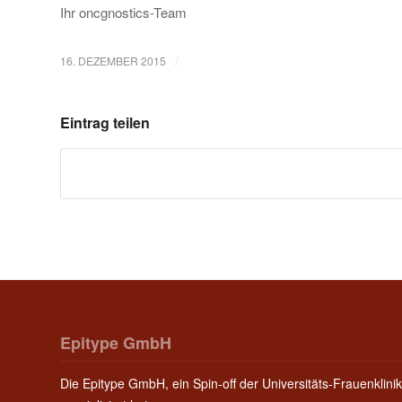
Ihr oncgnostics-Team
/
16. DEZEMBER 2015
Eintrag teilen
Epitype GmbH
Die Epitype GmbH, ein Spin-off der Universitäts-Frauenklinik