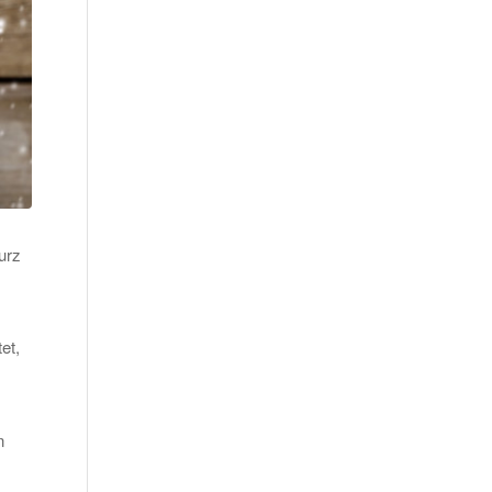
urz
et,
n