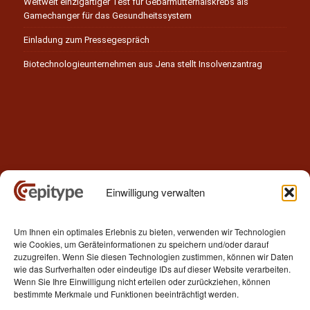
Weltweit einzigartiger Test für Gebärmutterhalskrebs als
Gamechanger für das Gesundheitssystem
Einladung zum Pressegespräch
Biotechnologieunternehmen aus Jena stellt Insolvenzantrag
Einwilligung verwalten
Kontakt
Um Ihnen ein optimales Erlebnis zu bieten, verwenden wir Technologien
Epitype GmbH
wie Cookies, um Geräteinformationen zu speichern und/oder darauf
Löbstedter Str. 41
zuzugreifen. Wenn Sie diesen Technologien zustimmen, können wir Daten
07749 Jena
wie das Surfverhalten oder eindeutige IDs auf dieser Website verarbeiten.
Wenn Sie Ihre Einwilligung nicht erteilen oder zurückziehen, können
Germany
bestimmte Merkmale und Funktionen beeinträchtigt werden.
Telefon: +49 (0)3641 5548500